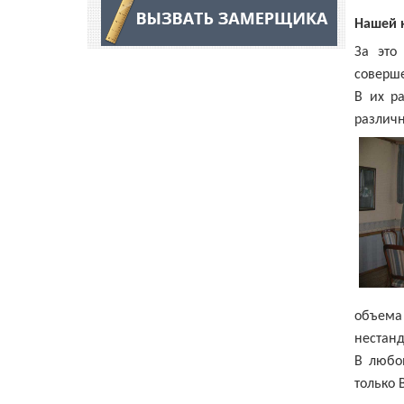
Нашей 
За это
соверш
В их р
различн
объема
нестан
В любо
только 