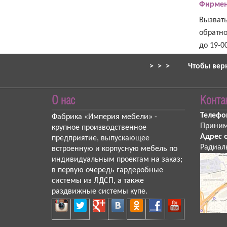
Фирмен
Вызват
обратно
до 19-0
> > >
Чтобы вер
О нас
Конта
Телефо
Фабрика «Империя мебели»
-
Приним
крупное производственное
Адрес 
предприятие, выпускающее
Радиаль
встроенную и корпусную мебель по
индивидуальным проектам на заказ;
в первую очередь гардеробные
системы из ЛДСП, а также
раздвижные системы купе.