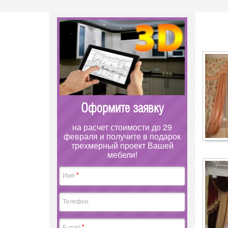
Оформите заявку
на расчет стоимости до 29
февраля и получите в подарок
трехмерный проект Вашей
мебели!
*
Имя
Телефон
*
E-mail