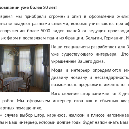
компании уже более 20 лет!
 время мы приобрели огромный опыт в оформлении жилы
енстве владеют разными стилями, которые учитываются при о
аспоряжении более 5000 видов тканей от ведущих производ
ых фирм и поставляем ткани из Франции, Бельгии, Германии, И
Наши специалисты разработают для В
уже существующего интерьера. Што
украшением Вашего дома.
Мода и интерьер определяются мн
дизайну новизну и нестандартность
возможность предложить именно то, 
Изготовление штор занимает от 3 дне
 работ. Мы оформляем интерьер окон как в обычных кварт
дартных помещениях.
м случае выбор штор, карнизов, жалюзи и плиссе напоминает
Вы и Ваш интерьер, который долгие годы будет напоминать Вам