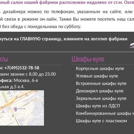
ный салон нашей фабрики расположен недалеко от ст.м. Октя
ь дизайнера можно по телефонам, указанным на сайте, ил
й связи в режиме он-лайн. Также Вы можете посетить наш сал
0 без обеда с понедельника по субботу.
нуться на ГЛАВНУЮ страницу, кликните на логотип фабрики
кты
Шкафы-купе
н:
+7(495)532-78-58
Корпусные шкафы купе
аем звонки
с 8.00 до 23.00
Угловые шкафы купе
офиса:
Москва
,
6-я
Встроенные шкафы купе
ная д.5 к.4
.
Декоакрил шкафы купе
Зеркальные шкафы купе
Шкафы купе из ЛДСП
Комбинированные шкафы к
Шкафы купе с пластиком