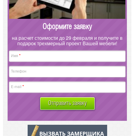
Оформите заявку
на расчет стоимости до 29 февраля и получите в
подарок трехмерный проект Вашей мебели!
*
Имя
Телефон
*
E-mail
Отправить заявку