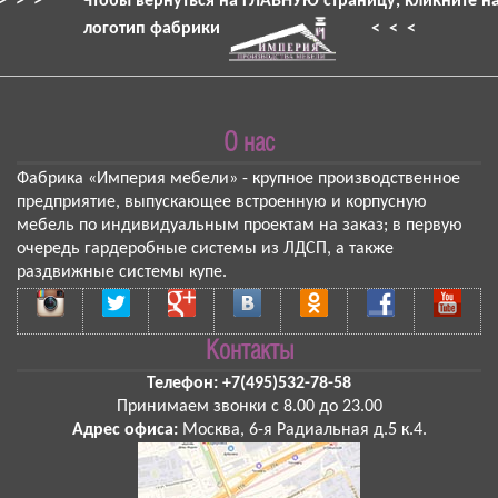
> > >
Чтобы вернуться на ГЛАВНУЮ страницу, кликните н
логотип фабрики
< < <
О нас
Фабрика «Империя мебели»
- крупное производственное
предприятие, выпускающее встроенную и корпусную
мебель по индивидуальным проектам на заказ; в первую
очередь гардеробные системы из ЛДСП, а также
раздвижные системы купе.
Контакты
Телефон:
+7(495)532-78-58
Принимаем звонки
с 8.00 до 23.00
Адрес офиса:
Москва
,
6-я Радиальная д.5 к.4
.