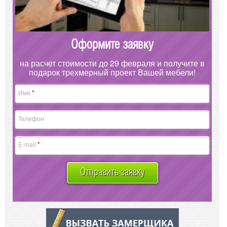
Оформите заявку
на расчет стоимости до 29 февраля и получите в
подарок трехмерный проект Вашей мебели!
*
Имя
Телефон
*
E-mail
Отправить заявку