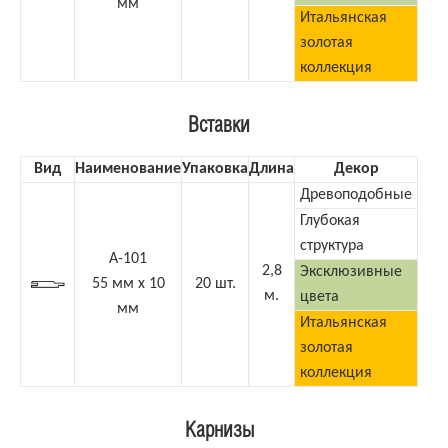
мм
Итальянская
золотая
коллекция
Вставки
Вид
Наименование
Упаковка
Длина
Декор
Древоподобные
Глубокая
структура
А-101
2,8
Эксклюзивные
55 мм х 10
20 шт.
м.
цвета
мм
Итальянская
золотая
коллекция
Карнизы