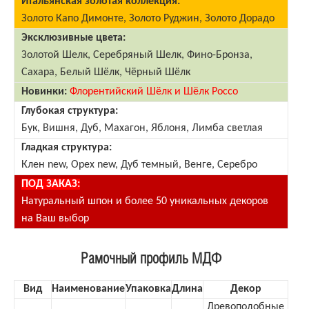
Итальянская золотая коллекция:
Золото Капо Димонте, Золото Руджин, Золото Дорадо
Эксклюзивные цвета:
Золотой Шелк, Серебряный Шелк, Фино-Бронза,
Сахара, Белый Шёлк, Чёрный Шёлк
Новинки:
Флорентийский Шёлк и Шёлк Россо
Глубокая структура:
Бук, Вишня, Дуб, Махагон, Яблоня, Лимба светлая
Гладкая структура:
Клен new, Орех new, Дуб темный, Венге, Серебро
ПОД ЗАКАЗ:
Натуральный шпон и более 50 уникальных декоров
на Ваш выбор
Рамочный профиль МДФ
Вид
Наименование
Упаковка
Длина
Декор
Древоподобные