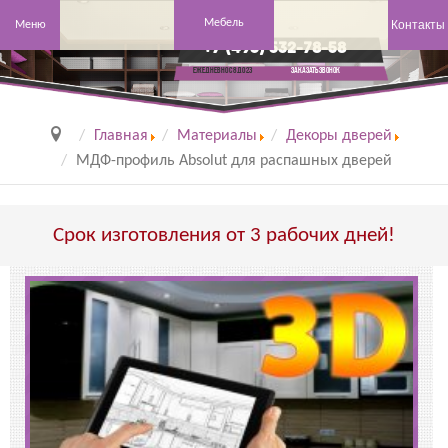
Мебель
Контакты
Меню
+7 (495) 532-78-58
заказать звонок
Ежедневно с 8 до 23
Главная
Материалы
Декоры дверей
МДФ-профиль Absolut для распашных дверей
Срок изготовления от 3 рабочих дней!