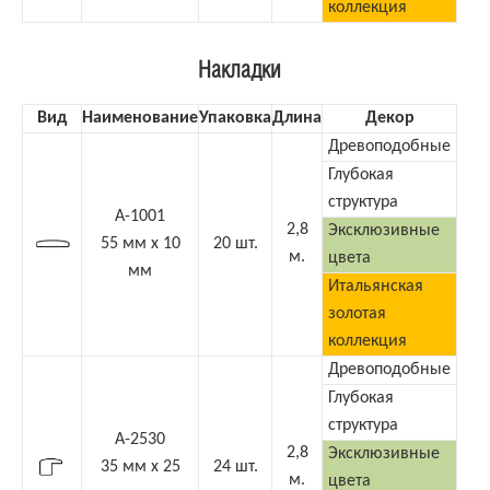
коллекция
Накладки
Вид
Наименование
Упаковка
Длина
Декор
Древоподобные
Глубокая
структура
А-1001
2,8
Эксклюзивные
55 мм х 10
20 шт.
м.
цвета
мм
Итальянская
золотая
коллекция
Древоподобные
Глубокая
структура
А-2530
2,8
Эксклюзивные
35 мм х 25
24 шт.
м.
цвета