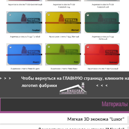
> > >
Чтобы вернуться на ГЛАВНУЮ страницу, кликните н
логотип фабрики
< < <
Материалы
Мягкая 3D экокожа "Luxor"