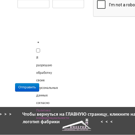
*
Я
разрешаю
обработку
своих
персональных
данных
согласно
Политике
> > >
Чтобы вернуться на ГЛАВНУЮ страницу, кликните н
конфиденциальности
логотип фабрики
< < <