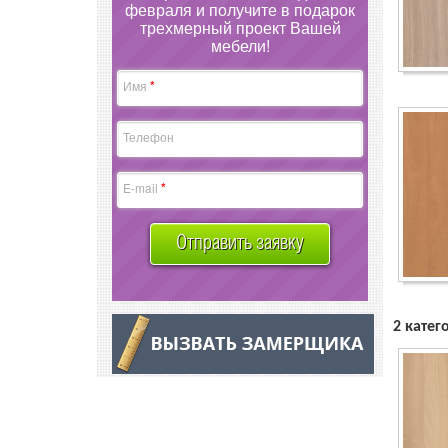
февраля и получите в подарок
трехмерный проект Вашей
мебели!
*
Имя
Телефон
*
E-mail
Отправить заявку
2 катег