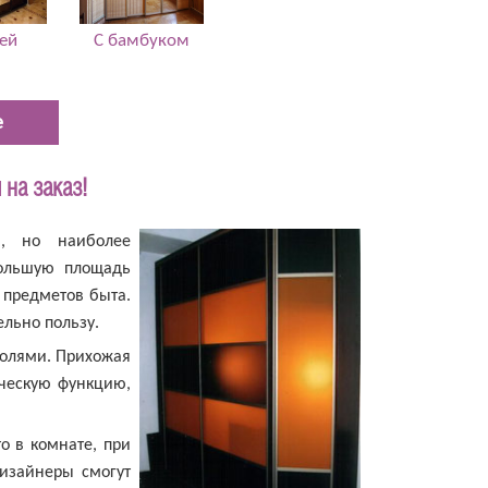
ей
С бамбуком
е
на заказ!
и, но наиболее
большую площадь
 предметов быта.
льно пользу.
солями. Прихожая
ическую функцию,
о в комнате, при
изайнеры смогут