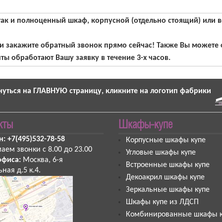
так и полноценный шкаф, корпусной (отдельно стоящий) или 
 закажите обратный звонок прямо сейчас! Также Вы можете от
ы обработают Вашу заявку в течение 3-х часов.
нуться на ГЛАВНУЮ страницу, кликните на логотип фабрики
кты
Шкафы-купе
н:
+7(495)532-78-58
Корпусные шкафы купе
аем звонки
с 8.00 до 23.00
Угловые шкафы купе
офиса:
Москва
,
6-я
Встроенные шкафы купе
ная д.5 к.4
.
Декоакрил шкафы купе
Зеркальные шкафы купе
Шкафы купе из ЛДСП
Комбинированные шкафы к