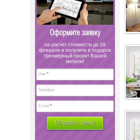
Оформите заявку
на расчет стоимости до 29
февраля и получите в подарок
трехмерный проект Вашей
мебели!
*
Имя
Телефон
*
E-mail
Отправить заявку