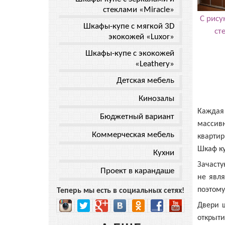
стеклами «Miracle»
С рису
Шкафы-купе с мягкой 3D
ст
экокожей «Luxor»
Шкафы-купе с экокожей
«Leathery»
Детская мебель
Кинозалы
Каждая
Бюджетный вариант
массив
Коммерческая мебель
квартир
Шкаф ку
Кухни
Зачасту
Проект в карандаше
не явл
поэтому
Теперь мы есть в социальных сетях!
Двери ш
открыт