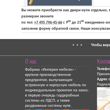
Вы можете приобрести как двери-купе отдельно, 
размерам звоните
00
00
по тел:
+7 495 796-45-66
с 9
до 21
ежедневно или
заполнив форму обратной связи. Наши консультант
> > >
Чтобы вер
О нас
Конта
Телефо
Фабрика «Империя мебели»
-
Приним
крупное производственное
Адрес 
предприятие, выпускающее
Радиаль
встроенную и корпусную мебель по
индивидуальным проектам на заказ;
в первую очередь гардеробные
системы из ЛДСП, а также
раздвижные системы купе.