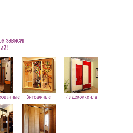
а зависит
ий!
рованные
Витражные
Из декоакрила