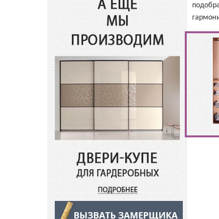
подобра
гармон