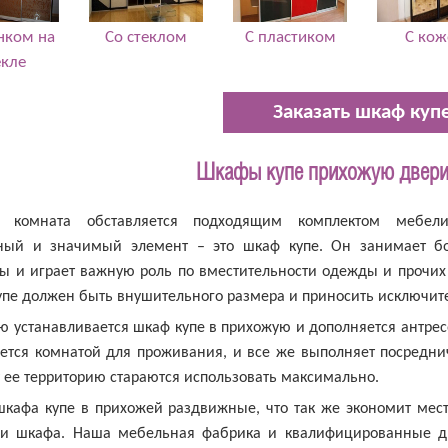
нком на
Со стеклом
С пластиком
С кож
екле
Заказать шкаф куп
Шкафы купе прихожую двери 
 комната обставляется подходящим комплектом мебел
ный и значимый элемент – это шкаф купе. Он занимает 
ы и играет важную роль по вместительности одежды и прочих
пе должен быть внушительного размера и приносить исключите
ю устанавливается шкаф купе в прихожую и дополняется антре
яется комнатой для проживания, и все же выполняет посредн
 ее территорию стараются использовать максимально.
кафа купе в прихожей раздвижные, что так же экономит мест
ии шкафа. Наша мебельная фабрика и квалифицированные д