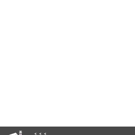
< < <