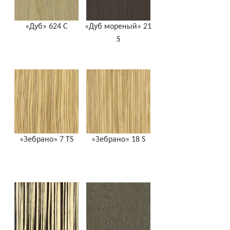
«Дуб» 624 C
«Дуб мореный» 21
S
«Зебрано» 7 TS
«Зебрано» 18 S