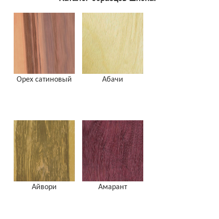
Орех сатиновый
Абачи
Айвори
Амарант