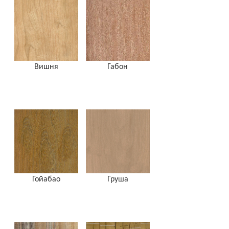
Вишня
Габон
Гойабао
Груша