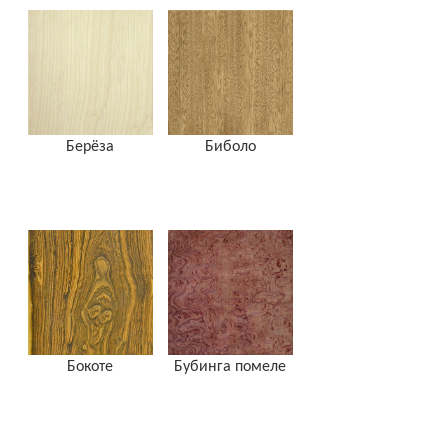
Берёза
Биболо
Бокоте
Бубинга помеле