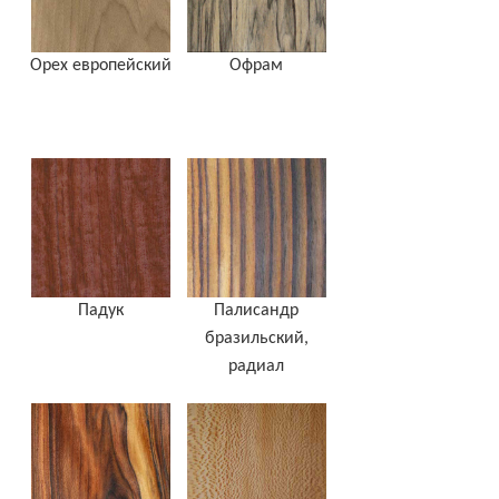
Орех европейский
Офрам
Падук
Палисандр
бразильcкий,
радиал