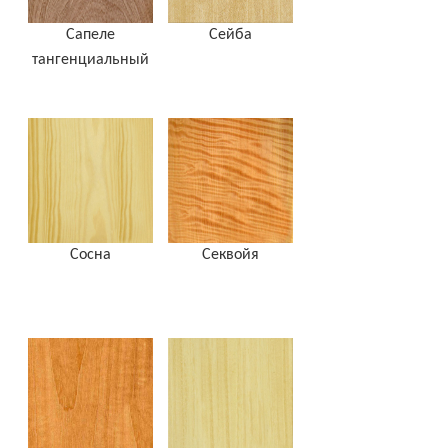
Сапеле
Сейба
тангенциальный
Сосна
Секвойя