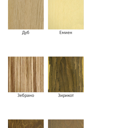
Дуб
Емиен
Зебрано
Зирикот