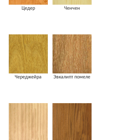
Цедер
Ченчен
Череджейра
Эвкалипт помеле