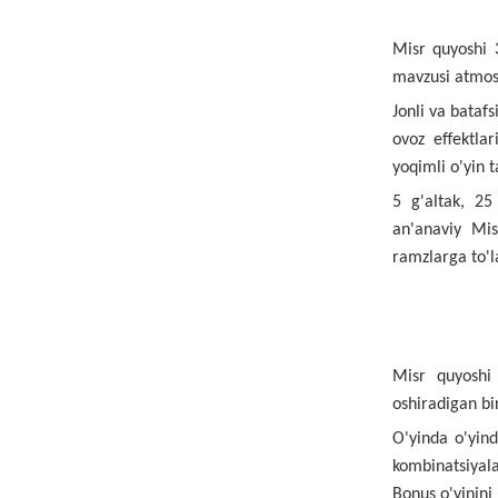
Misr quyoshi 3
mavzusi atmosfe
Jonli va bataf
ovoz effektla
yoqimli o'yin t
5 g'altak, 25
an'anaviy Mis
ramzlarga to'l
Misr quyoshi 
oshiradigan bir
O'yinda o'yin
kombinatsiyal
Bonus o'yinini 