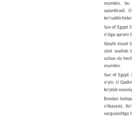
mumkin, bu 
aylantiradi. 
ko'rsatkichidan
Sun of Egypt 3
o'ziga qaram b
Ajoyib vizual t
sizni soatlab 
uchun siz hec
mumkin.
Sun of Egypt 3
o'yin. U Qadim
ko'plab xususiy
Bundan tashqar
o‘tkazasiz. X
sarguzashtga t