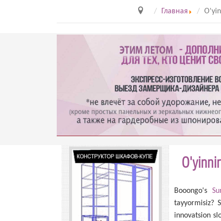
Главная
O'yin
O'yinni
Booongo's
Su
tayyormisiz? 
innovatsion slo