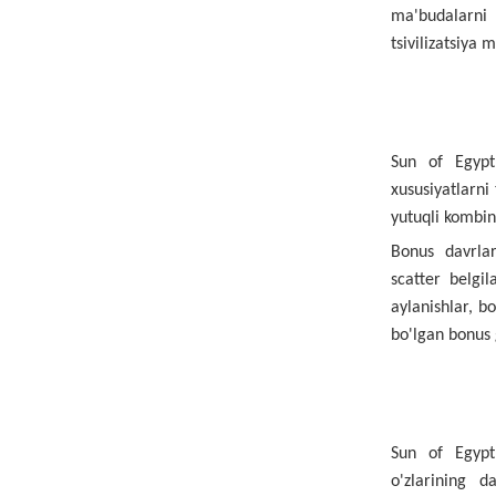
ma'budalarni 
tsivilizatsiya 
Sun of Egypt 
xususiyatlarni
yutuqli kombin
Bonus davrlar
scatter belgi
aylanishlar, b
bo'lgan bonus 
Sun of Egypt 
o'zlarining d