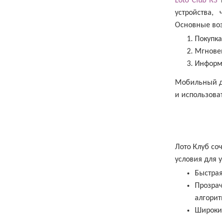
Loto Club КЗ
п
устройства,
Основные воз
Покупка
Мгновен
Информа
Мобильный до
и использова
Лото Клуб со
условия для 
Быстрая
Прозра
алгори
Широкий