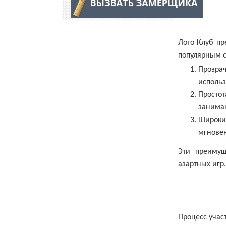
Лото Клуб пр
популярным с
Прозра
исполь
Просто
занимаю
Широки
мгновен
Эти преимущ
азартных игр.
Процесс участ