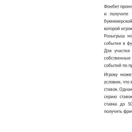
Фонбет промо
и получите 
букмекерской
которой игро
Розыгрыш мо
события в фу
Для участия
собственные
событий по п
Игроку може
условии, что
ставок. Одна
серию ставо
ставка до 5
получить фри