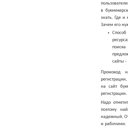
пользователи
в букмекерск
знать. Где и
Зачем его ну
Способ
ресурса
поиска
предлож
сайты -
Промокод 
регистрации,
на сайт бук
регистрации. 
Надо отмети
поэтому на
надежный. От
и рабочими. 