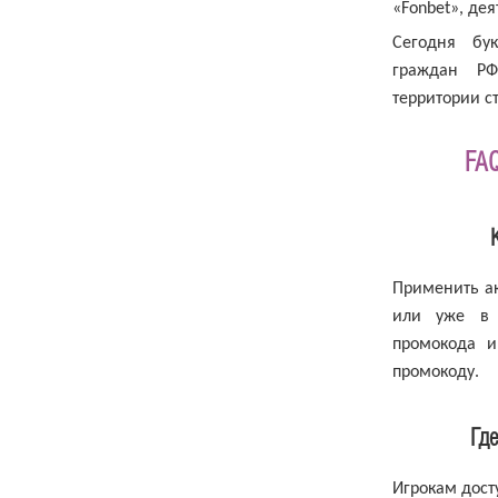
«Fonbet», дея
Сегодня бук
граждан РФ
территории с
FAQ
Применить а
или уже в 
промокода и
промокоду.
Гд
Игрокам дост