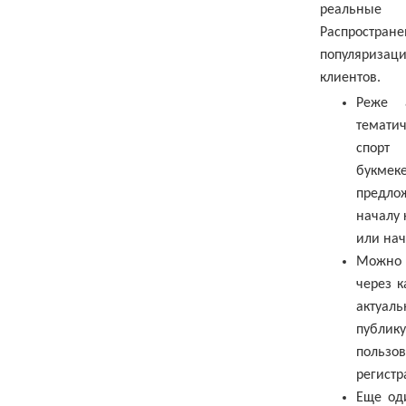
реальные 
Распростране
популяризац
клиентов.
Реже 
тематич
спорт
букмек
предло
началу 
или нач
Можно п
через к
актуал
публик
пользо
регистр
Еще од