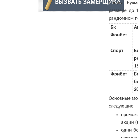
бонуса. Букм
размере до 
рандомном п
Бк
А
Фонбет
Спорт
Б
р
1
Фрибет
Б
б
2
Основные мо
следующие:
промок
акции (
одни бо