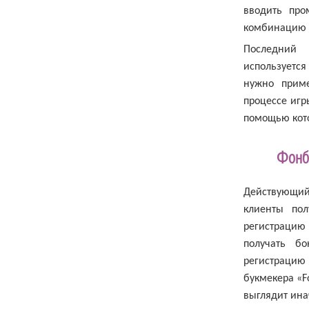
вводить про
комбинацию и
Последний 
используется
нужно приме
процессе игр
помощью кото
Фонб
Действующий
клиенты по
регистрацию
получать б
регистраци
букмекера «F
выглядит ина