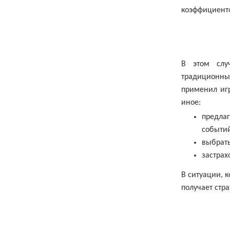
коэффициенто
В этом слу
традиционны
применил игр
иное:
предлаг
событий
выбрать
застрах
В ситуации, к
получает стр