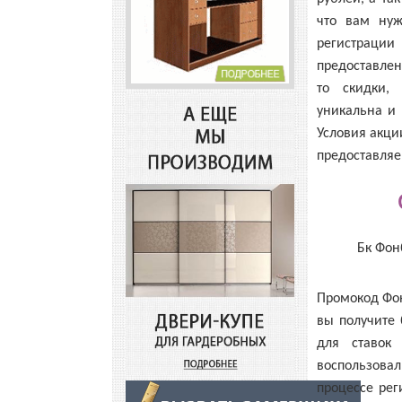
что вам нуж
регистрации
предоставлен
то скидки,
уникальна и 
Условия акци
предоставляе
Бк Фон
Промокод Фо
вы получите 
для ставок
воспользов
процессе рег