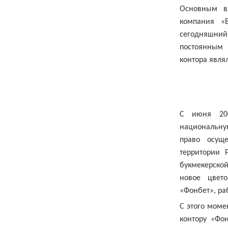
Основным в
компания «B
сегодняшни
постоянным 
контора явля
С июня 200
национальну
право осуще
территории 
букмекерско
новое цвет
«Фонбет», ра
С этого моме
контору «Фо