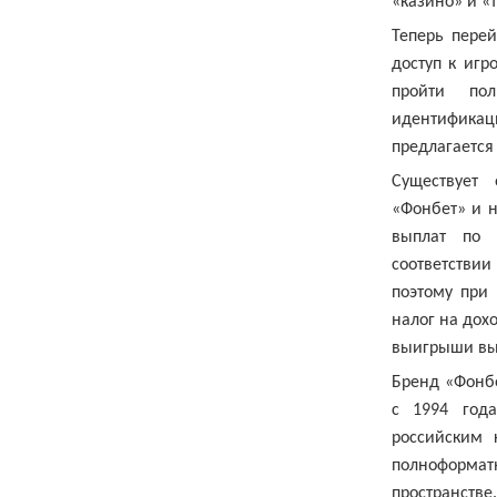
«казино» и «т
Теперь пере
доступ к игр
пройти пол
идентификаци
предлагается
Существует
«Фонбет» и н
выплат по 
соответствии
поэтому при
налог на дох
выигрыши вы
Бренд «Фонбе
с 1994 год
российским 
полноформа
пространстве