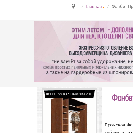
Главная
Фонбет Пр
Фонбет
Промокод Фо
рублей, а та